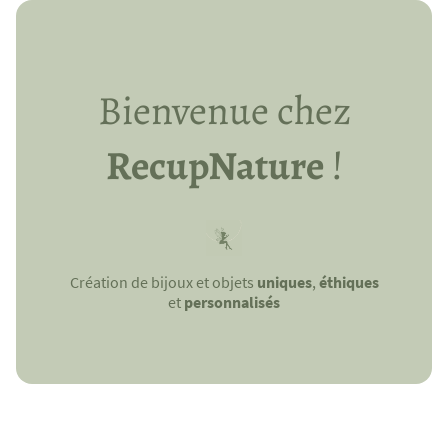
Bienvenue chez
RecupNature
!
Création de bijoux et objets
uniques
,
éthiques
et
personnalisés